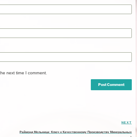
the next time I comment.
NEXT
Ne
Po
Раймонд Мельница: Ключ к Качественному Производству Минеральных