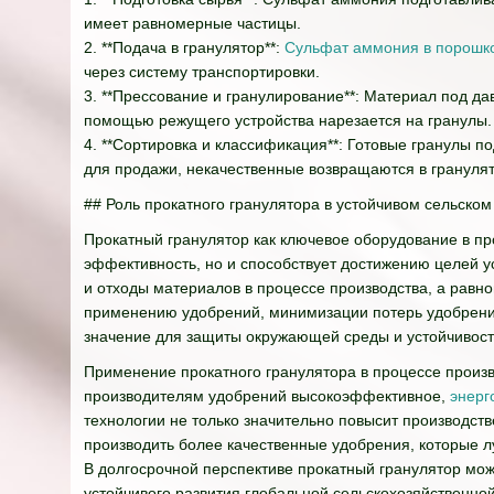
имеет равномерные частицы.
2. **Подача в гранулятор**:
Сульфат аммония в порошко
через систему транспортировки.
3. **Прессование и гранулирование**: Материал под да
помощью режущего устройства нарезается на гранулы.
4. **Сортировка и классификация**: Готовые гранулы 
для продажи, некачественные возвращаются в гранулят
## Роль прокатного гранулятора в устойчивом сельском
Прокатный гранулятор как ключевое оборудование в п
эффективность, но и способствует достижению целей ус
и отходы материалов в процессе производства, а рав
применению удобрений, минимизации потерь удобрени
значение для защиты окружающей среды и устойчивости
Применение прокатного гранулятора в процессе произ
производителям удобрений высокоэффективное,
энерг
технологии не только значительно повысит производств
производить более качественные удобрения, которые л
В долгосрочной перспективе прокатный гранулятор мож
устойчивого развития глобальной сельскохозяйственн