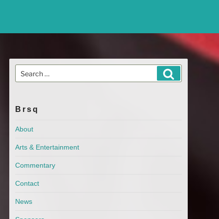
Search
Search
for:
Brsq
About
Arts & Entertainment
Commentary
Contact
News