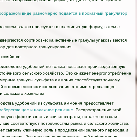
образном виде равномерно подается в прокатный гранулятор
влением валков прессуется в пластинчатую форму, затем с
подвергаются сортировке; качественные гранулы упаковываются
ор для повторного гранулирования.
 хозяйстве
роизводстве удобрений не только повышает производственную
тойчивого сельского хозяйство. Это снижает энергопотребление
номерные гранулы сульфата аммония способствуют точному
й и повышению их использования, что имеет решающее
 сельского хозяйства.
водства удобрений из сульфата аммония предоставляет
осберегающее и надежное решение
. Распространение этой
енную эффективность и снизит затраты, но также позволит
учше соответствуют потребностям рынка и сельского хозяйства.
ет сыграть ключевую роль в продвижении зеленого перехода и
ой индустрии. Для получения дополнительной информации