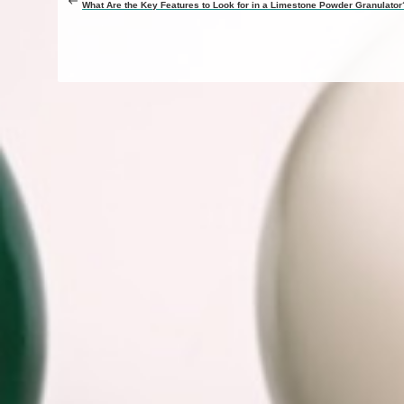
What Are the Key Features to Look for in a Limestone Powder Granulator