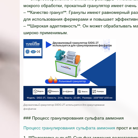
мокрого обработки, прокатный гранулятор имеет очень
– **Качество гранул**: Гранулы имеют равномерный ра
для использования фермерами и повышает эффективно
– **Широкая адаптивность**: Он может обрабатывать 
широко применимым.
Двухвалковый гранулятор SXDG-2T используется для гранулирование
фосфатов
### Процесс гранулирования сульфата аммония
Процесс гранулирования сульфата аммония
прост и м
1. **Подготовка сырья**: Сульфат аммония подготавлив