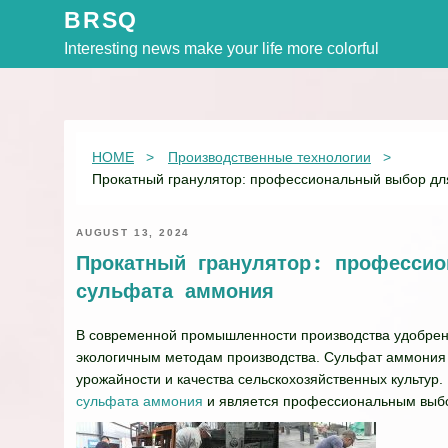
Skip
BRSQ
to
Interesting news make your life more colorful
content
HOME
Производственные технологии
Прокатный гранулятор: профессиональный выбор дл
AUGUST 13, 2024
Прокатный гранулятор: професси
сульфата аммония
В современной промышленности производства удобрен
экологичным методам производства. Сульфат аммония 
урожайности и качества сельскохозяйственных культур.
сульфата аммония
и является профессиональным выбо