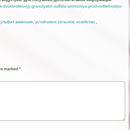
na-dvukhrolikovyy-granulyator-sulfata-ammoniya-proizvoditelnostyu-
сульфат аммония
,
устойчивое сельское хозяйство.
,
are marked
*