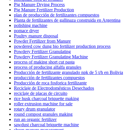
Pig Manure Drying Process
Pig Manure Fertilizer Production
plan de producción de fertilizantes compuestos
Planta de fertilizantes de gallinaza construida en Argentina
polishing machine
pomace dryer
Poultry manure disposal
Powder Fertilizer from Manure
powdered cow dung bio fertilizer production process
Powdery Fertilizer Granulating
Powdery Fertilizer Granulating Machine
process of making short cut pasta
process of producing alfalfa granules
Producción de fertilizante granulado npk de 5 t/h en Bolivia
producción de fertilizantes compuestos
Producción de roca fosforica fertilizante
Reciclaje de Electrodomésticos Desechados
reciclaje de placas de circuito
rice husk charcoal briquette making
roller extrusion machine for sale
rotary drum granulator
round compost granules making
run an organic fertilizer
sawdust charcoal briquette machine
sheep manure management