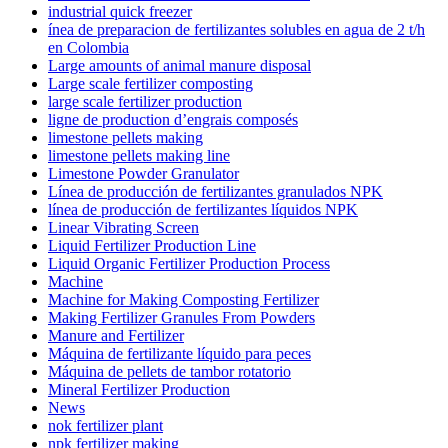
industrial quick freezer
ínea de preparacion de fertilizantes solubles en agua de 2 t/h
en Colombia
Large amounts of animal manure disposal
Large scale fertilizer composting
large scale fertilizer production
ligne de production d’engrais composés
limestone pellets making
limestone pellets making line
Limestone Powder Granulator
Línea de producción de fertilizantes granulados NPK
línea de producción de fertilizantes líquidos NPK
Linear Vibrating Screen
Liquid Fertilizer Production Line
Liquid Organic Fertilizer Production Process
Machine
Machine for Making Composting Fertilizer
Making Fertilizer Granules From Powders
Manure and Fertilizer
Máquina de fertilizante líquido para peces
Máquina de pellets de tambor rotatorio
Mineral Fertilizer Production
News
nok fertilizer plant
npk fertilizer making