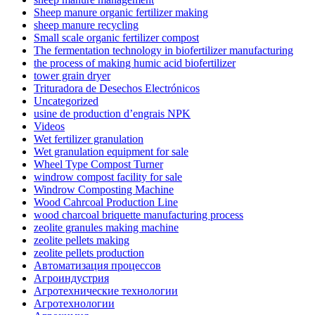
Sheep manure organic fertilizer making
sheep manure recycling
Small scale organic fertilizer compost
The fermentation technology in biofertilizer manufacturing
the process of making humic acid biofertilizer
tower grain dryer
Trituradora de Desechos Electrónicos
Uncategorized
usine de production d’engrais NPK
Videos
Wet fertilizer granulation
Wet granulation equipment for sale
Wheel Type Compost Turner
windrow compost facility for sale
Windrow Composting Machine
Wood Cahrcoal Production Line
wood charcoal briquette manufacturing process
zeolite granules making machine
zeolite pellets making
zeolite pellets production
Автоматизация процессов
Агроиндустрия
Агротехнические технологии
Агротехнологии