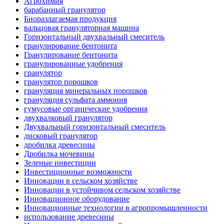
Агрохимия
барабанный гранулятор
Биоразлагаемая продукция
вальцовая грануляторная машина
Горизонтальный двухвальный смеситель
гранулирование бентонита
Гранулирование бентонита
гранулированные удобрения
гранулятор
гранулятор порошков
грануляция минеральных порошков
грануляция сульфата аммония
гумусовые органические удобрения
двухвалковый гранулятор
Двухвальный горизонтальный смеситель
дисковый гранулятор
дробилка древесины
Дробилка мочевины
Зеленые инвестиции
Инвестиционные возможности
Инновации в сельском хозяйстве
Инновации в устойчивом сельском хозяйстве
Инновационное оборудование
Инновационные технологии в агропромышленности
использование древесины