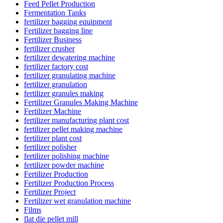
Feed Pellet Production
Fermentation Tanks
fertilizer bagging equipment
Fertilizer bagging line
Fertilizer Business
fertilizer crusher
fertilizer dewatering machine
fertilizer factory cost
fertilizer granulating machine
fertilizer granulation
fertilizer granules making
Fertilizer Granules Making Machine
Fertilizer Machine
fertilizer manufacturing plant cost
fertilizer pellet making machine
fertilizer plant cost
fertilizer polisher
fertilizer polishing machine
fertilizer powder machine
Fertilizer Production
Fertilizer Production Process
Fertilizer Project
Fertilizer wet granulation machine
Films
flat die pellet mill