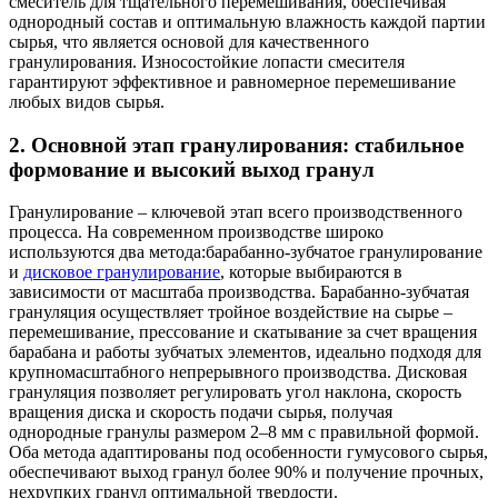
смеситель для тщательного перемешивания, обеспечивая
однородный состав и оптимальную влажность каждой партии
сырья, что является основой для качественного
гранулирования. Износостойкие лопасти смесителя
гарантируют эффективное и равномерное перемешивание
любых видов сырья.
2. Основной этап гранулирования: стабильное
формование и высокий выход гранул
Гранулирование – ключевой этап всего производственного
процесса. На современном производстве широко
используются два метода:барабанно-зубчатое гранулирование
и
дисковое гранулирование
, которые выбираются в
зависимости от масштаба производства. Барабанно-зубчатая
грануляция осуществляет тройное воздействие на сырье –
перемешивание, прессование и скатывание за счет вращения
барабана и работы зубчатых элементов, идеально подходя для
крупномасштабного непрерывного производства. Дисковая
грануляция позволяет регулировать угол наклона, скорость
вращения диска и скорость подачи сырья, получая
однородные гранулы размером 2–8 мм с правильной формой.
Оба метода адаптированы под особенности гумусового сырья,
обеспечивают выход гранул более 90% и получение прочных,
нехрупких гранул оптимальной твердости.