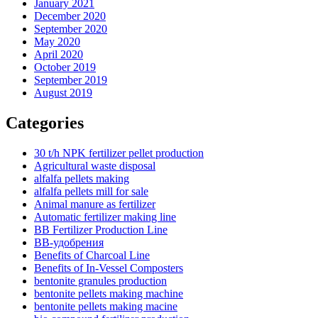
January 2021
December 2020
September 2020
May 2020
April 2020
October 2019
September 2019
August 2019
Categories
30 t/h NPK fertilizer pellet production
Agricultural waste disposal
alfalfa pellets making
alfalfa pellets mill for sale
Animal manure as fertilizer
Automatic fertilizer making line
BB Fertilizer Production Line
BB-удобрения
Benefits of Charcoal Line
Benefits of In-Vessel Composters
bentonite granules production
bentonite pellets making machine
bentonite pellets making macine