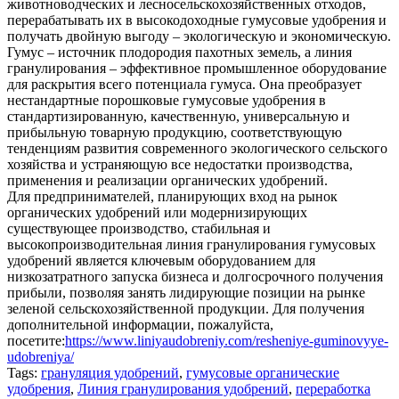
животноводческих и лесносельскохозяйственных отходов,
перерабатывать их в высокодоходные гумусовые удобрения и
получать двойную выгоду – экологическую и экономическую.
Гумус – источник плодородия пахотных земель, а линия
гранулирования – эффективное промышленное оборудование
для раскрытия всего потенциала гумуса. Она преобразует
нестандартные порошковые гумусовые удобрения в
стандартизированную, качественную, универсальную и
прибыльную товарную продукцию, соответствующую
тенденциям развития современного экологического сельского
хозяйства и устраняющую все недостатки производства,
применения и реализации органических удобрений.
Для предпринимателей, планирующих вход на рынок
органических удобрений или модернизирующих
существующее производство, стабильная и
высокопроизводительная линия гранулирования гумусовых
удобрений является ключевым оборудованием для
низкозатратного запуска бизнеса и долгосрочного получения
прибыли, позволяя занять лидирующие позиции на рынке
зеленой сельскохозяйственной продукции. Для получения
дополнительной информации, пожалуйста,
посетите:
https://www.liniyaudobreniy.com/resheniye-guminovyye-
udobreniya/
Tags:
грануляция удобрений
,
гумусовые органические
удобрения
,
Линия гранулирования удобрений
,
переработка