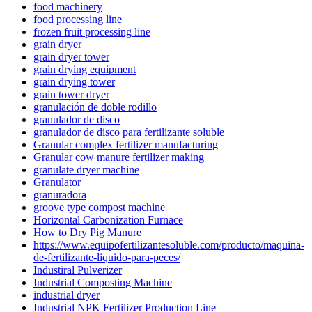
food machinery
food processing line
frozen fruit processing line
grain dryer
grain dryer tower
grain drying equipment
grain drying tower
grain tower dryer
granulación de doble rodillo
granulador de disco
granulador de disco para fertilizante soluble
Granular complex fertilizer manufacturing
Granular cow manure fertilizer making
granulate dryer machine
Granulator
granuradora
groove type compost machine
Horizontal Carbonization Furnace
How to Dry Pig Manure
https://www.equipofertilizantesoluble.com/producto/maquina-
de-fertilizante-liquido-para-peces/
Industiral Pulverizer
Industrial Composting Machine
industrial dryer
Industrial NPK Fertilizer Production Line