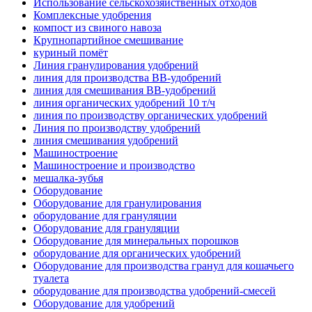
Использование сельскохозяйственных отходов
Комплексные удобрения
компост из свиного навоза
Крупнопартийное смешивание
куриный помёт
Линия гранулирования удобрений
линия для производства BB-удобрений
линия для смешивания BB-удобрений
линия органических удобрений 10 т/ч
линия по производству органических удобрений
Линия по производству удобрений
линия смешивания удобрений
Машиностроение
Машиностроение и производство
мешалка-зубья
Оборудование
Оборудование для гранулирования
оборудование для грануляции
Оборудование для грануляции
Оборудование для минеральных порошков
оборудование для органических удобрений
Оборудование для производства гранул для кошачьего
туалета
оборудование для производства удобрений-смесей
Оборудование для удобрений