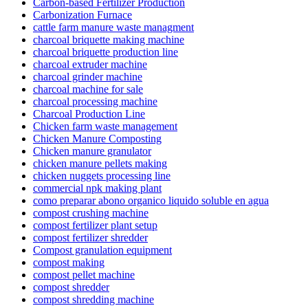
Carbon-based Fertilizer Production
Carbonization Furnace
cattle farm manure waste managment
charcoal briquette making machine
charcoal briquette production line
charcoal extruder machine
charcoal grinder machine
charcoal machine for sale
charcoal processing machine
Charcoal Production Line
Chicken farm waste management
Chicken Manure Composting
Chicken manure granulator
chicken manure pellets making
chicken nuggets processing line
commercial npk making plant
como preparar abono organico liquido soluble en agua
compost crushing machine
compost fertilizer plant setup
compost fertilizer shredder
Compost granulation equipment
compost making
compost pellet machine
compost shredder
compost shredding machine