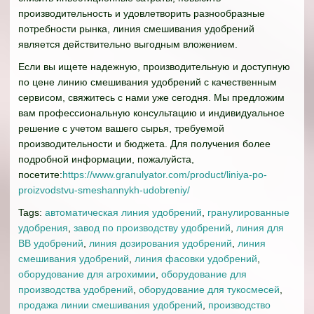
производительность и удовлетворить разнообразные
потребности рынка, линия смешивания удобрений
является действительно выгодным вложением.
Если вы ищете надежную, производительную и доступную
по цене линию смешивания удобрений с качественным
сервисом, свяжитесь с нами уже сегодня. Мы предложим
вам профессиональную консультацию и индивидуальное
решение с учетом вашего сырья, требуемой
производительности и бюджета. Для получения более
подробной информации, пожалуйста,
посетите:
https://www.granulyator.com/product/liniya-po-
proizvodstvu-smeshannykh-udobreniy/
Tags:
автоматическая линия удобрений
,
гранулированные
удобрения
,
завод по производству удобрений
,
линия для
BB удобрений
,
линия дозирования удобрений
,
линия
смешивания удобрений
,
линия фасовки удобрений
,
оборудование для агрохимии
,
оборудование для
производства удобрений
,
оборудование для тукосмесей
,
продажа линии смешивания удобрений
,
производство